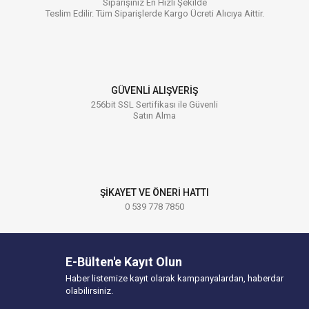
Siparişiniz En Hızlı Şekilde
Teslim Edilir. Tüm Siparişlerde Kargo Ücreti Alıcıya Aittir.
GÜVENLİ ALIŞVERİŞ
256bit SSL Sertifikası ile Güvenli
Satın Alma
ŞİKAYET VE ÖNERİ HATTI
0 539 778 7850
E-Bülten'e Kayıt Olun
Haber listemize kayıt olarak kampanyalardan, haberdar
olabilirsiniz.