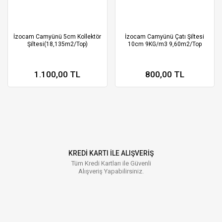
İzocam Camyünü 5cm Kollektör
İzocam Camyünü Çatı Şiltesi
Şiltesi(18,135m2/Top)
10cm 9KG/m3 9,60m2/Top
1.100,00 TL
800,00 TL
KREDİ KARTI İLE ALIŞVERİŞ
Tüm Kredi Kartları ile Güvenli
Alışveriş Yapabilirsiniz.