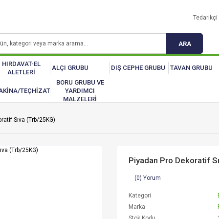
Tedarikçi 
ARA
HIRDAVAT-EL
ALÇI GRUBU
DIŞ CEPHE GRUBU
TAVAN GRUBU
ALETLERİ
BORU GRUBU VE
AKİNA/TEÇHİZAT
YARDIMCI
MALZELERİ
ratif Sıva (Trb/25KG)
Piyadan Pro Dekoratif S
(0) Yorum
Kategori
Marka
Stok Kodu