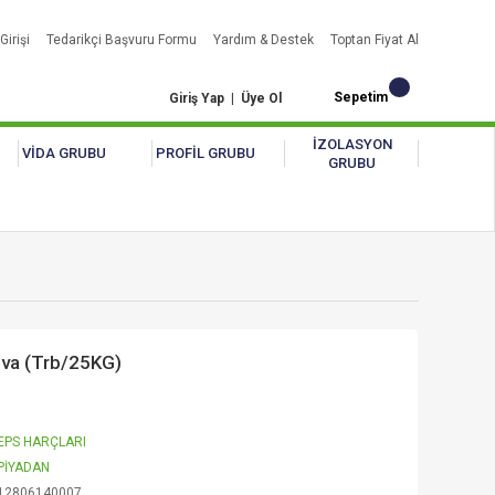
Girişi
Tedarikçi Başvuru Formu
Yardım & Destek
Toptan Fiyat Al
Sepetim
Giriş Yap
|
Üye Ol
İZOLASYON
VİDA GRUBU
PROFİL GRUBU
GRUBU
ıva (Trb/25KG)
EPS HARÇLARI
PİYADAN
12806140007