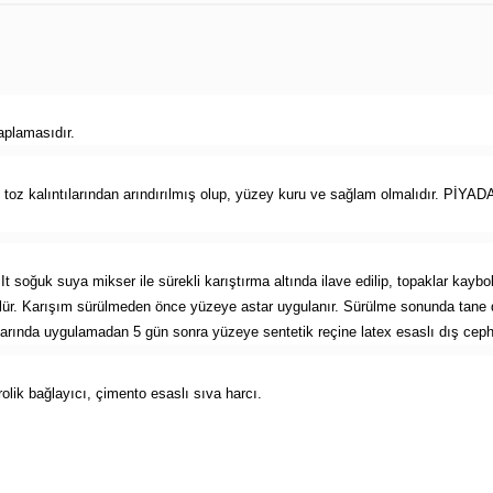
aplamasıdır.
 toz kalıntılarından arındırılmış olup, yüzey kuru ve sağlam olmalıdır. PİY
soğuk suya mikser ile sürekli karıştırma altında ilave edilip, topaklar kaybolu
lür. Karışım sürülmeden önce yüzeye astar uygulanır. Sürülme sonunda tane do
llarında uygulamadan 5 gün sonra yüzeye sentetik reçine latex esaslı dış cephe 
rolik bağlayıcı, çimento esaslı sıva harcı.