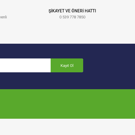
ŞİKAYET VE ÖNERİ HATTI
venli
0 539 778 7850
Kayıt Ol