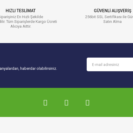
HIZLI TESLİMAT
GÜVENLİ ALIŞVERİŞ
iparişiniz En Hızlı Şekilde
256bit SSL Sertifikası ile Gü
ilir. Tüm Siparişlerde Kargo Ücreti
Satın Alma
Alıcıya Aittir.
Gönder
nyalardan, haberdar olabilirsiniz.