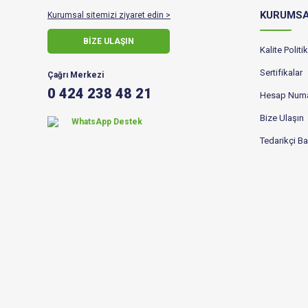
KURUMS
Kurumsal sitemizi ziyaret edin >
BİZE ULAŞIN
Kalite Polit
Sertifikalar
Çağrı Merkezi
0 424 238 48 21
Hesap Numa
Bize Ulaşın
WhatsApp Destek
Tedarikçi B