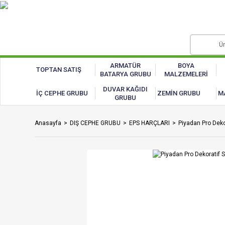
ARMATÜR
BOYA
TOPTAN SATIŞ
BATARYA GRUBU
MALZEMELERİ
DUVAR KAĞIDI
İÇ CEPHE GRUBU
ZEMİN GRUBU
M
GRUBU
Anasayfa
DIŞ CEPHE GRUBU
EPS HARÇLARI
Piyadan Pro Deko