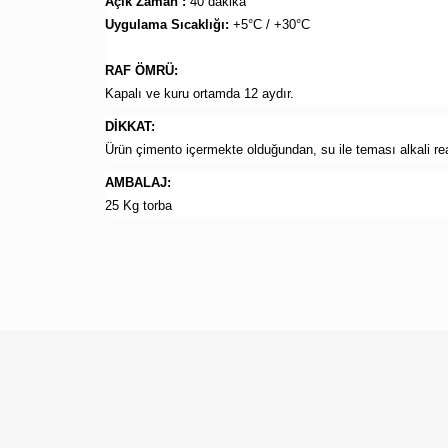
Açık Zaman :
40 dakika
Uygulama Sıcaklığı:
+5°C / +30°C
RAF ÖMRÜ:
Kapalı ve kuru ortamda 12 aydır.
DİKKAT:
Ürün çimento içermekte olduğundan, su ile teması alkali reak
AMBALAJ:
25 Kg torba
Bu ürünün fiyat bilgisi, resim, ürün açıklamalarında ve diğer
Görüş ve önerileriniz için teşekkür ederiz.
Ürün resmi kalitesiz, bozuk veya görüntülenemiyor.
Ürün açıklamasında eksik bilgiler bulunuyor.