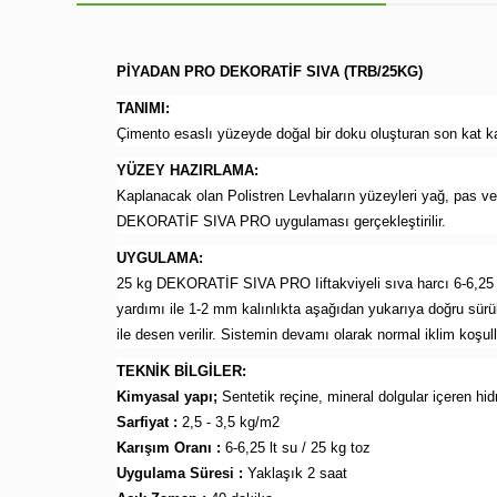
PİYADAN PRO DEKORATİF SIVA (TRB/25KG)
TANIMI:
Çimento esaslı yüzeyde doğal bir doku oluşturan son kat k
YÜZEY HAZIRLAMA:
Kaplanacak olan Polistren Levhaların yüzeyleri yağ, pas ve
DEKORATİF SIVA PRO uygulaması gerçekleştirilir.
UYGULAMA:
25 kg DEKORATİF SIVA PRO Iiftakviyeli sıva harcı 6-6,25 It 
yardımı ile 1-2 mm kalınlıkta aşağıdan yukarıya doğru sürü
ile desen verilir. Sistemin devamı olarak normal iklim koşu
TEKNİK BİLGİLER:
Kimyasal yapı;
Sentetik reçine, mineral dolgular içeren hid
Sarfiyat :
2,5 - 3,5 kg/m2
Karışım Oranı :
6-6,25 lt su / 25 kg toz
Uygulama Süresi :
Yaklaşık 2 saat