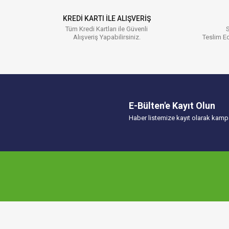
Ürün bilgilerinde hatalar bulunuyor.
KREDİ KARTI İLE ALIŞVERİŞ
Ürün fiyatı diğer sitelerden daha pahalı.
Tüm Kredi Kartları ile Güvenli
S
Alışveriş Yapabilirsiniz.
Teslim Ed
Bu ürüne benzer farklı alternatifler olmalı.
E-Bülten'e Kayıt Olun
Haber listemize kayıt olarak kampa