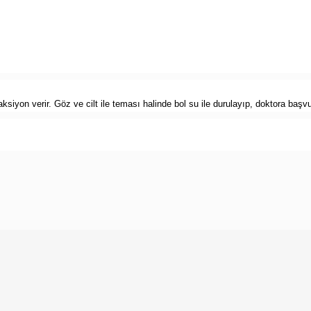
siyon verir. Göz ve cilt ile teması halinde bol su ile durulayıp, doktora başvu
 konularda yetersiz gördüğünüz noktaları öneri formunu kullanarak tarafımıza ilet
Bu ürüne ilk yorumu siz yapın!
Yorum Yaz