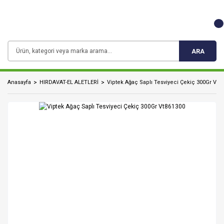
ARA
Anasayfa
HIRDAVAT-EL ALETLERİ
Viptek Ağaç Saplı Tesviyeci Çekiç 300Gr Vt8