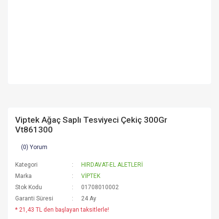
Viptek Ağaç Saplı Tesviyeci Çekiç 300Gr
Vt861300
(0) Yorum
Kategori
HIRDAVAT-EL ALETLERİ
Marka
VİPTEK
Stok Kodu
01708010002
Garanti Süresi
24 Ay
* 21,43 TL den başlayan taksitlerle!