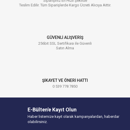
Siparişiniz En Hızlı Şekilde
Teslim Edilir. Tüm Siparişlerde Kargo Ücreti Alıcıya Aittir.
GÜVENLİ ALIŞVERİŞ
256bit SSL Sertifikası ile Güvenli
Satın Alma
ŞİKAYET VE ÖNERİ HATTI
0 539 778 7850
E-Bülten'e Kayıt Olun
Haber listemize kayıt olarak kampanyalardan, haberdar
olabilirsiniz.