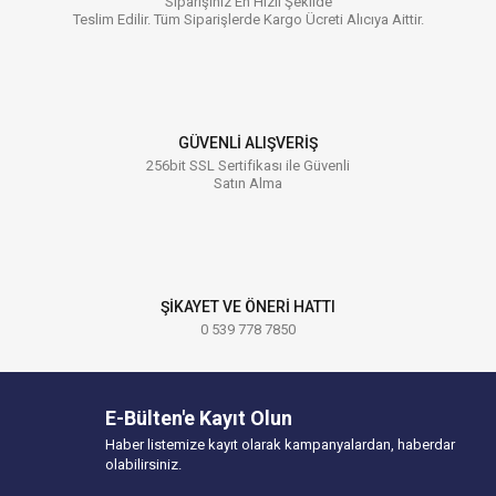
Siparişiniz En Hızlı Şekilde
Teslim Edilir. Tüm Siparişlerde Kargo Ücreti Alıcıya Aittir.
GÜVENLİ ALIŞVERİŞ
256bit SSL Sertifikası ile Güvenli
Satın Alma
ŞİKAYET VE ÖNERİ HATTI
0 539 778 7850
E-Bülten'e Kayıt Olun
Haber listemize kayıt olarak kampanyalardan, haberdar
olabilirsiniz.