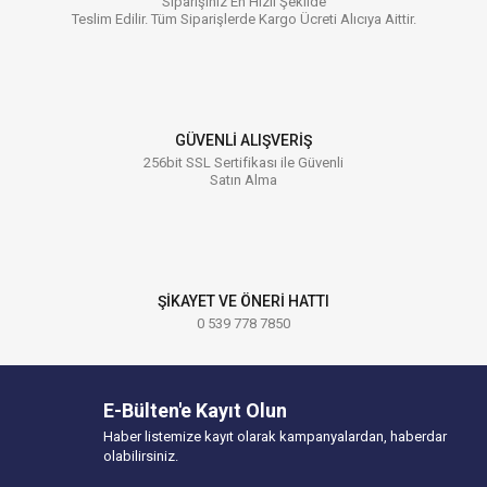
Siparişiniz En Hızlı Şekilde
Teslim Edilir. Tüm Siparişlerde Kargo Ücreti Alıcıya Aittir.
GÜVENLİ ALIŞVERİŞ
256bit SSL Sertifikası ile Güvenli
Satın Alma
ŞİKAYET VE ÖNERİ HATTI
0 539 778 7850
E-Bülten'e Kayıt Olun
Haber listemize kayıt olarak kampanyalardan, haberdar
olabilirsiniz.