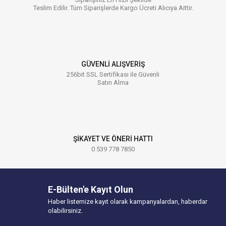
Teslim Edilir. Tüm Siparişlerde Kargo Ücreti Alıcıya Aittir.
GÜVENLİ ALIŞVERİŞ
256bit SSL Sertifikası ile Güvenli
Satın Alma
ŞİKAYET VE ÖNERİ HATTI
0 539 778 7850
E-Bülten'e Kayıt Olun
Haber listemize kayıt olarak kampanyalardan, haberdar
olabilirsiniz.