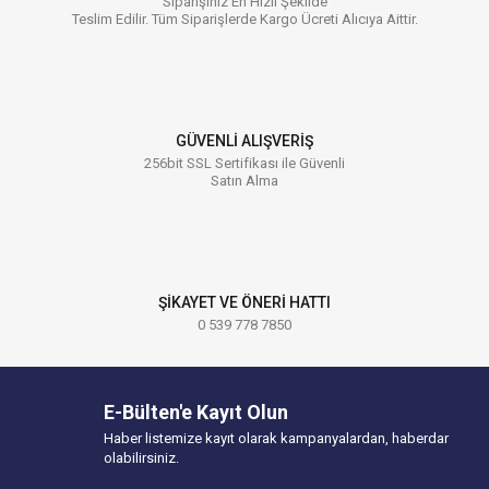
Siparişiniz En Hızlı Şekilde
Teslim Edilir. Tüm Siparişlerde Kargo Ücreti Alıcıya Aittir.
GÜVENLİ ALIŞVERİŞ
256bit SSL Sertifikası ile Güvenli
Satın Alma
ŞİKAYET VE ÖNERİ HATTI
0 539 778 7850
E-Bülten'e Kayıt Olun
Haber listemize kayıt olarak kampanyalardan, haberdar
olabilirsiniz.