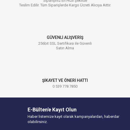
Siparişiniz En Hızlı Şekilde
Teslim Edilir. Tüm Siparişlerde Kargo Ücreti Alıcıya Aittir.
GÜVENLİ ALIŞVERİŞ
256bit SSL Sertifikası ile Güvenli
Satın Alma
ŞİKAYET VE ÖNERİ HATTI
0 539 778 7850
E-Bülten'e Kayıt Olun
Haber listemize kayıt olarak kampanyalardan, haberdar
olabilirsiniz.