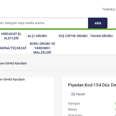
Tedarikçi 
ARA
HIRDAVAT-EL
ALÇI GRUBU
DIŞ CEPHE GRUBU
TAVAN GRUBU
ALETLERİ
BORU GRUBU VE
AKİNA/TEÇHİZAT
YARDIMCI
MALZELERİ
sen 60×60 Karolam
Piyadan Kod:154 Düz D
(0) Yorum
Kategori
Marka
Stok Kodu