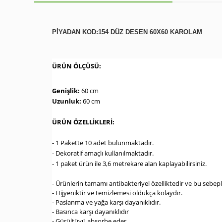
PİYADAN KOD:154 DÜZ DESEN 60X60 KAROLAM
ÜRÜN ÖLÇÜSÜ:
Genişlik:
60 cm
Uzunluk:
60 cm
ÜRÜN ÖZELLİKLERİ:
- 1 Pakette 10 adet bulunmaktadır.
- Dekoratif amaçlı kullanılmaktadır.
- 1 paket ürün ile 3,6 metrekare alan kaplayabilirsiniz.
- Ürünlerin tamamı antibakteriyel özelliktedir ve bu sebeple 
- Hijyeniktir ve temizlemesi oldukça kolaydır.
- Paslanma ve yağa karşı dayanıklıdır.
- Basınca karşı dayanıklıdır
- Gürültüyü absorbe eder.