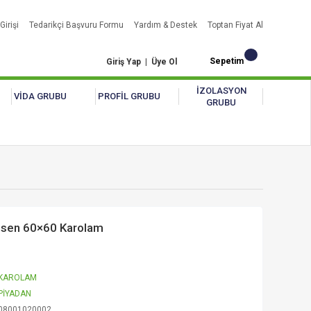
Girişi
Tedarikçi Başvuru Formu
Yardım & Destek
Toptan Fiyat Al
Sepetim
Giriş Yap
|
Üye Ol
İZOLASYON
VİDA GRUBU
PROFİL GRUBU
GRUBU
esen 60×60 Karolam
KAROLAM
PİYADAN
08001020002