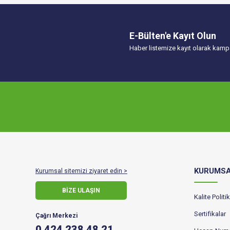
E-Bülten'e Kayıt Olun
Haber listemize kayıt olarak kampa
KURUMS
Kurumsal sitemizi ziyaret edin >
BİZE ULAŞIN
Kalite Polit
Sertifikalar
Çağrı Merkezi
0 424 238 48 21