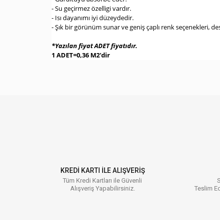
- Su geçirmez özelligi vardır.
- Isı dayanımı iyi düzeydedir.
- Şık bir görünüm sunar ve geniş çaplı renk seçenekleri, d
*Yazılan fiyat ADET fiyatıdır.
1 ADET=0,36 M2'dir
Bu ürünün fiyat bilgisi, resim, ürün açıklamalarında ve diğer
Görüş ve önerileriniz için teşekkür ederiz.
Ürün resmi kalitesiz, bozuk veya görüntülenemiyor.
Ürün açıklamasında eksik bilgiler bulunuyor.
Ürün bilgilerinde hatalar bulunuyor.
KREDİ KARTI İLE ALIŞVERİŞ
Ürün fiyatı diğer sitelerden daha pahalı.
Tüm Kredi Kartları ile Güvenli
S
Alışveriş Yapabilirsiniz.
Teslim Ed
Bu ürüne benzer farklı alternatifler olmalı.