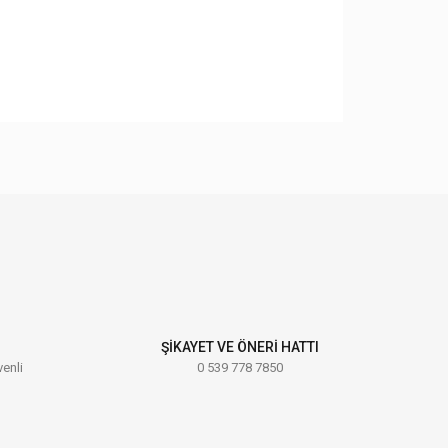
ebilirsiniz.
ŞİKAYET VE ÖNERİ HATTI
venli
0 539 778 7850