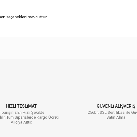
esen seçenekleri mevcuttur.
 konularda yetersiz gördüğünüz noktaları öneri formunu kullanarak tarafımıza ilet
Bu ürüne ilk yorumu siz yapın!
Yorum Yaz
HIZLI TESLİMAT
GÜVENLİ ALIŞVERİŞ
iparişiniz En Hızlı Şekilde
256bit SSL Sertifikası ile Gü
ilir. Tüm Siparişlerde Kargo Ücreti
Satın Alma
Alıcıya Aittir.