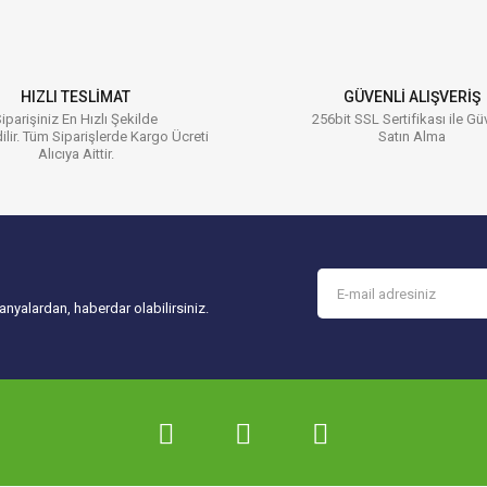
Yorum Yaz
HIZLI TESLİMAT
GÜVENLİ ALIŞVERİŞ
iparişiniz En Hızlı Şekilde
256bit SSL Sertifikası ile Gü
ilir. Tüm Siparişlerde Kargo Ücreti
Satın Alma
Alıcıya Aittir.
Gönder
nyalardan, haberdar olabilirsiniz.