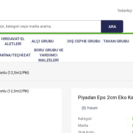
Tedarikçi 
ARA
HIRDAVAT-EL
ALÇI GRUBU
DIŞ CEPHE GRUBU
TAVAN GRUBU
ALETLERİ
BORU GRUBU VE
AKİNA/TEÇHİZAT
YARDIMCI
MALZELERİ
onlu (12,5m2/Pkt)
Piyadan Eps 2cm Eko Ka
(0) Yorum
Kategori
Marka
Stok Kodu