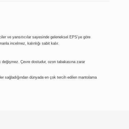
miciler ve yansıtıcılar sayesinde geleneksel EPS’ye göre
anla incelmez, kalınlığı sabit kalır.
arak değişmez. Çevre dostudur, ozon tabakasına zarar
mler sağladığından dünyada en çok tercih edilen mantolama
ebilirsiniz.