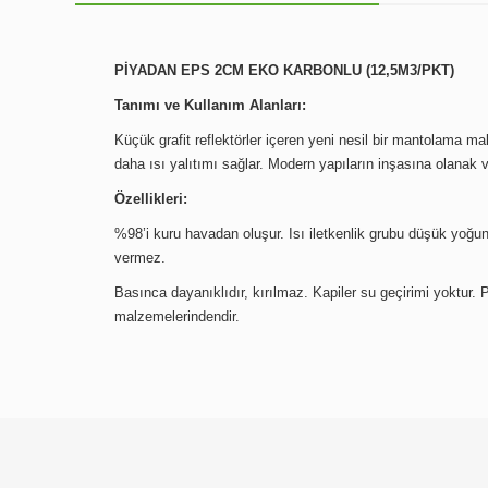
PİYADAN EPS 2CM EKO KARBONLU (12,5M3/PKT)
Tanımı ve Kullanım Alanları:
Küçük grafit reflektörler içeren yeni nesil bir mantolama ma
daha ısı yalıtımı sağlar. Modern yapıların inşasına olanak v
Özellikleri:
%98’i kuru havadan oluşur. Isı iletkenlik grubu düşük yoğunl
vermez.
Basınca dayanıklıdır, kırılmaz. Kapiler su geçirimi yoktur
malzemelerindendir.
Bu ürünün fiyat bilgisi, resim, ürün açıklamalarında ve diğer
Görüş ve önerileriniz için teşekkür ederiz.