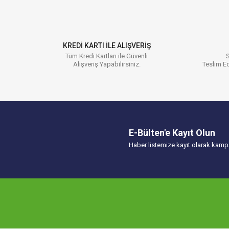
Ürün resmi kalitesiz, bozuk veya görüntülenemiyor.
Ürün açıklamasında eksik bilgiler bulunuyor.
Ürün bilgilerinde hatalar bulunuyor.
KREDİ KARTI İLE ALIŞVERİŞ
Ürün fiyatı diğer sitelerden daha pahalı.
Tüm Kredi Kartları ile Güvenli
S
Alışveriş Yapabilirsiniz.
Teslim Ed
Bu ürüne benzer farklı alternatifler olmalı.
E-Bülten'e Kayıt Olun
Haber listemize kayıt olarak kampa