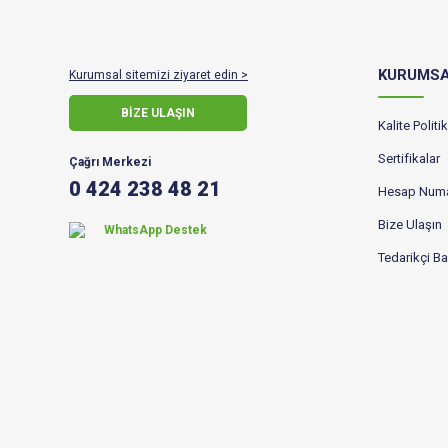
KURUMS
Kurumsal sitemizi ziyaret edin >
BİZE ULAŞIN
Kalite Polit
Sertifikalar
Çağrı Merkezi
0 424 238 48 21
Hesap Numa
Bize Ulaşın
WhatsApp Destek
Tedarikçi B