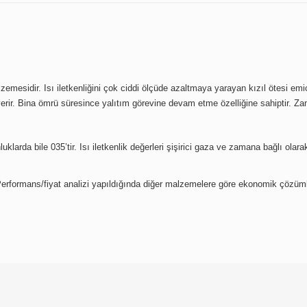
lzemesidir. Isı iletkenliğini çok ciddi ölçüde azaltmaya yarayan kızıl ötesi e
erir. Bina ömrü süresince yalıtım görevine devam etme özelliğine sahiptir. Zam
uklarda bile 035’tir. Isı iletkenlik değerleri şişirici gaza ve zamana bağlı ol
. Performans/fiyat analizi yapıldığında diğer malzemelere göre ekonomik çözü
 konularda yetersiz gördüğünüz noktaları öneri formunu kullanarak tarafımıza ilet
Bu ürüne ilk yorumu siz yapın!