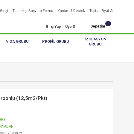
Girişi
Tedarikçi Başvuru Formu
Yardım & Destek
Toptan Fiyat Al
Sepetim
Giriş Yap
|
Üye Ol
İZOLASYON
VİDA GRUBU
PROFİL GRUBU
GRUBU
rbonlu (12,5m2/Pkt)
EPS
PİYADAN
08007040072