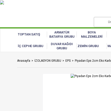
ARMATÜR
BOYA
TOPTAN SATIŞ
BATARYA GRUBU
MALZEMELERİ
DUVAR KAĞIDI
İÇ CEPHE GRUBU
ZEMİN GRUBU
M
GRUBU
Anasayfa
İZOLASYON GRUBU
EPS
Piyadan Eps 2cm Eko Karb