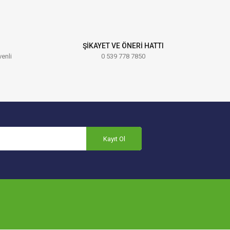
ŞİKAYET VE ÖNERİ HATTI
venli
0 539 778 7850
Kayıt Ol