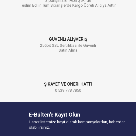
Siparişiniz En Hızlı Şekilde
Teslim Edilir. Tüm Siparişlerde Kargo Ücreti Alıcıya Aittir.
GÜVENLİ ALIŞVERİŞ
256bit SSL Sertifikası ile Güvenli
Satın Alma
ŞİKAYET VE ÖNERİ HATTI
0 539 778 7850
E-Bülten'e Kayıt Olun
Haber listemize kayıt olarak kampanyalardan, haberdar
olabilirsiniz.