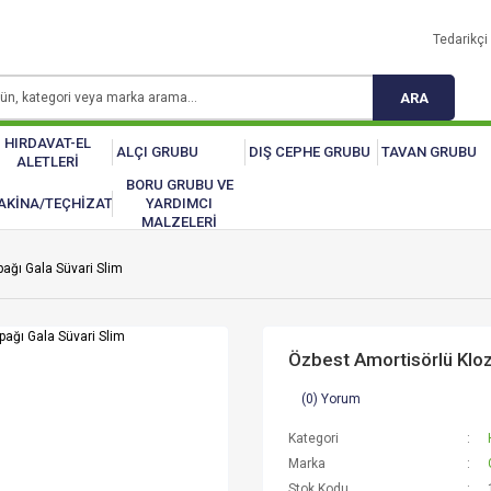
Tedarikçi 
ARA
HIRDAVAT-EL
ALÇI GRUBU
DIŞ CEPHE GRUBU
TAVAN GRUBU
ALETLERİ
BORU GRUBU VE
AKİNA/TEÇHİZAT
YARDIMCI
MALZELERİ
ağı Gala Süvari Slim
Özbest Amortisörlü Kloz
(0) Yorum
Kategori
Marka
Stok Kodu