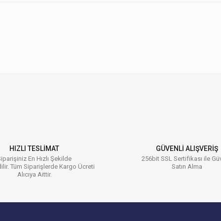
 konularda yetersiz gördüğünüz noktaları öneri formunu kullanarak tarafımıza ilet
Bu ürüne ilk yorumu siz yapın!
Yorum Yaz
HIZLI TESLİMAT
GÜVENLİ ALIŞVERİŞ
iparişiniz En Hızlı Şekilde
256bit SSL Sertifikası ile Gü
ilir. Tüm Siparişlerde Kargo Ücreti
Satın Alma
Alıcıya Aittir.