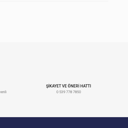
ebilirsiniz.
ŞİKAYET VE ÖNERİ HATTI
venli
0 539 778 7850