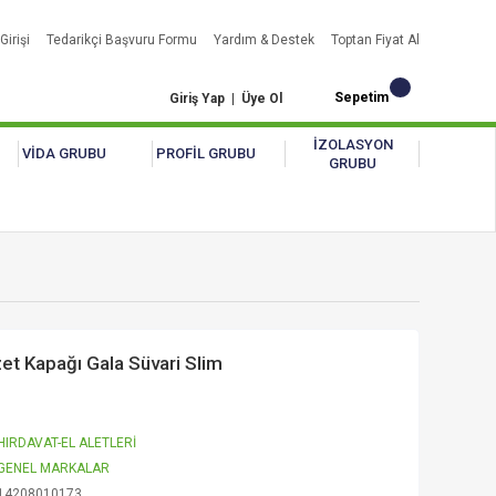
Girişi
Tedarikçi Başvuru Formu
Yardım & Destek
Toptan Fiyat Al
Sepetim
Giriş Yap
|
Üye Ol
İZOLASYON
VİDA GRUBU
PROFİL GRUBU
GRUBU
et Kapağı Gala Süvari Slim
HIRDAVAT-EL ALETLERİ
GENEL MARKALAR
14208010173