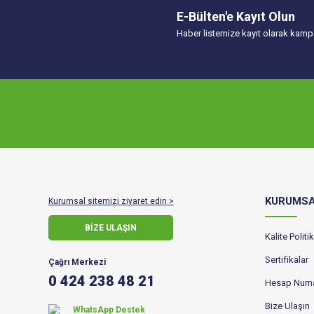
E-Bülten'e Kayıt Olun
Haber listemize kayıt olarak kampa
KURUMS
Kurumsal sitemizi ziyaret edin >
BİZE ULAŞIN
Kalite Polit
Sertifikalar
Çağrı Merkezi
0 424 238 48 21
Hesap Numa
Bize Ulaşın
WhatsApp Destek