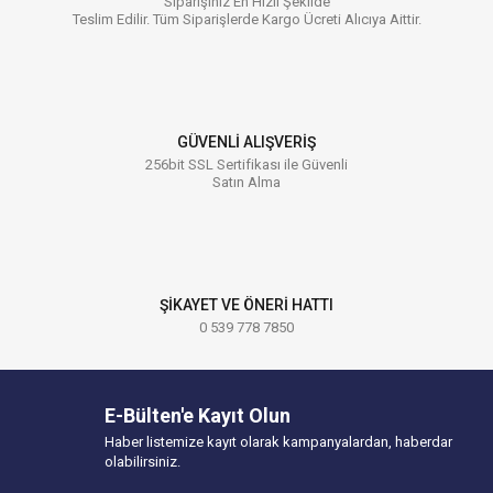
Siparişiniz En Hızlı Şekilde
Teslim Edilir. Tüm Siparişlerde Kargo Ücreti Alıcıya Aittir.
GÜVENLİ ALIŞVERİŞ
256bit SSL Sertifikası ile Güvenli
Satın Alma
ŞİKAYET VE ÖNERİ HATTI
0 539 778 7850
E-Bülten'e Kayıt Olun
Haber listemize kayıt olarak kampanyalardan, haberdar
olabilirsiniz.