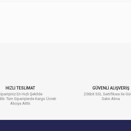
 konularda yetersiz gördüğünüz noktaları öneri formunu kullanarak tarafımıza ilet
Bu ürüne ilk yorumu siz yapın!
Yorum Yaz
HIZLI TESLİMAT
GÜVENLİ ALIŞVERİŞ
iparişiniz En Hızlı Şekilde
256bit SSL Sertifikası ile Gü
ilir. Tüm Siparişlerde Kargo Ücreti
Satın Alma
Alıcıya Aittir.