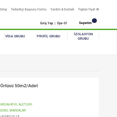
Girişi
Tedarikçi Başvuru Formu
Yardım & Destek
Toptan Fiyat Al
Sepetim
Giriş Yap
|
Üye Ol
İZOLASYON
VİDA GRUBU
PROFİL GRUBU
GRUBU
n Örtüsü 50m2/Adet
HIRDAVAT-EL ALETLERİ
GENEL MARKALAR
14208010119