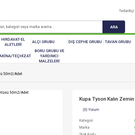
Tedarikçi 
ARA
HIRDAVAT-EL
ALÇI GRUBU
DIŞ CEPHE GRUBU
TAVAN GRUBU
ALETLERİ
BORU GRUBU VE
AKİNA/TEÇHİZAT
YARDIMCI
MALZELERİ
üsü 50m2/Adet
Kupa Tyson Kalın Zemi
(0) Yorum
Kategori
Marka
Stok Kodu