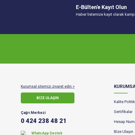
E-Bülten'e Kayıt Olun
Haber listemize kayıt olarak kampa
KURUMS
Kurumsal sitemizi ziyaret edin >
BİZE ULAŞIN
Kalite Polit
Sertifikalar
Çağrı Merkezi
0 424 238 48 21
Hesap Numa
Bize Ulaşın
WhatsApp Destek