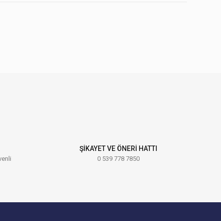
ebilirsiniz.
ŞİKAYET VE ÖNERİ HATTI
venli
0 539 778 7850