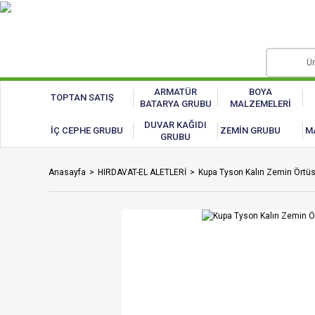
ARMATÜR
BOYA
TOPTAN SATIŞ
BATARYA GRUBU
MALZEMELERİ
DUVAR KAĞIDI
İÇ CEPHE GRUBU
ZEMİN GRUBU
M
GRUBU
Anasayfa
HIRDAVAT-EL ALETLERİ
Kupa Tyson Kalın Zemin Ört