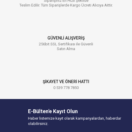
Siparişiniz En Hızlı Şekilde
Teslim Edilir. Tüm Siparişlerde Kargo Ücreti Alıcıya Aittir.
GÜVENLİ ALIŞVERİŞ
256bit SSL Sertifikası ile Güvenli
Satın Alma
ŞİKAYET VE ÖNERİ HATTI
0 539 778 7850
E-Bülten'e Kayıt Olun
Haber listemize kayıt olarak kampanyalardan, haberdar
olabilirsiniz.