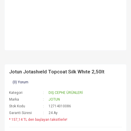
Jotun Jotashıeld Topcoat Sılk Whıte 2,50lt
(0) Yorum
Kategori
DIŞ CEPHE ÜRÜNLERİ
Marka
JOTUN
Stok Kodu
12714010086
Garanti Süresi
24 Ay
* 157,14 TL den başlayan taksitlerle!