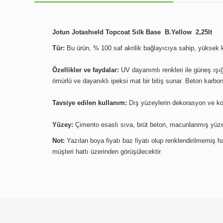
Jotun Jotashıeld Topcoat Sılk Base B.Yellow 2,25lt
Tür:
Bu ürün, % 100 saf akrilik bağlayıcıya sahip, yüksek ka
Özellikler ve faydalar:
UV dayanımlı renkleri ile güneş ışığ
ömürlü ve dayanıklı ipeksi mat bir bitiş sunar. Beton karbo
Tavsiye edilen kullanım:
Dış yüzeylerin dekorasyon ve kor
Yüzey:
Çimento esaslı sıva, brüt beton, macunlanmış yüzey
Not:
Yazılan boya fiyatı baz fiyatı olup renklendirilmemiş hal
müşteri hattı üzerinden görüşülecektir.
Bu ürünün fiyat bilgisi, resim, ürün açıklamalarında ve diğer
Görüş ve önerileriniz için teşekkür ederiz.