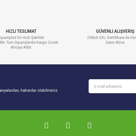
Yorum Yaz
HIZLI TESLİMAT
GÜVENLİ ALIŞVERİŞ
iparişiniz En Hızlı Şekilde
256bit SSL Sertifikası ile Gü
ilir. Tüm Siparişlerde Kargo Ücreti
Satın Alma
Alıcıya Aittir.
Gönder
nyalardan, haberdar olabilirsiniz.