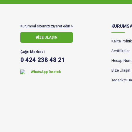
KURUMS
Kurumsal sitemizi ziyaret edin >
BİZE ULAŞIN
Kalite Polit
Sertifikalar
Çağrı Merkezi
0 424 238 48 21
Hesap Numa
Bize Ulaşın
WhatsApp Destek
Tedarikçi B