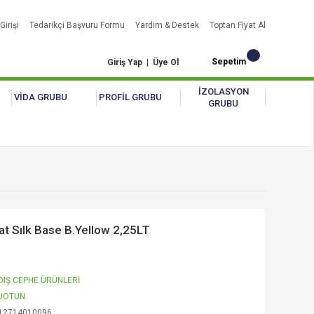
Girişi
Tedarikçi Başvuru Formu
Yardım & Destek
Toptan Fiyat Al
Sepetim
Giriş Yap
|
Üye Ol
İZOLASYON
VİDA GRUBU
PROFİL GRUBU
GRUBU
t Sılk Base B.Yellow 2,25LT
DIŞ CEPHE ÜRÜNLERİ
JOTUN
12714010096