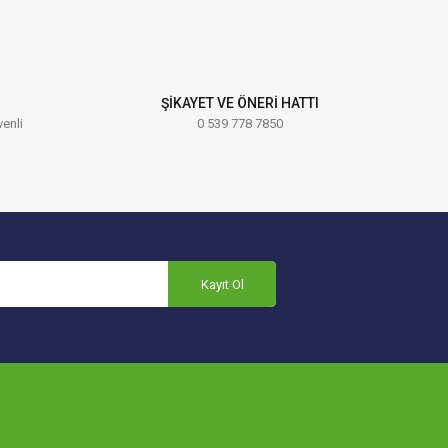
ŞİKAYET VE ÖNERİ HATTI
venli
0 539 778 7850
Kayıt Ol