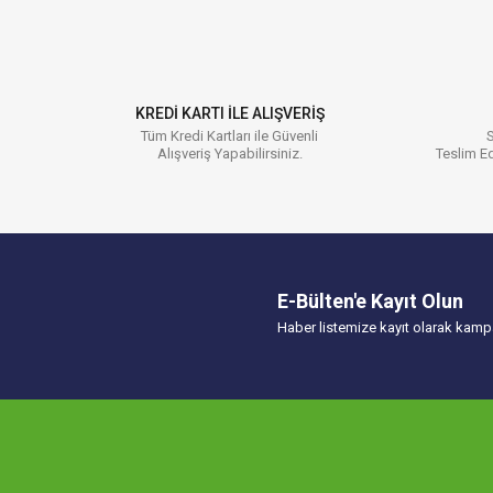
Ürün resmi kalitesiz, bozuk veya görüntülenemiyor.
Ürün açıklamasında eksik bilgiler bulunuyor.
Ürün bilgilerinde hatalar bulunuyor.
KREDİ KARTI İLE ALIŞVERİŞ
Ürün fiyatı diğer sitelerden daha pahalı.
Tüm Kredi Kartları ile Güvenli
S
Alışveriş Yapabilirsiniz.
Teslim Ed
Bu ürüne benzer farklı alternatifler olmalı.
E-Bülten'e Kayıt Olun
Haber listemize kayıt olarak kampa