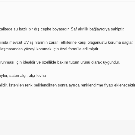
litede su bazlı bir dış cephe boyasıdır. Saf akrilik bağlayıcıya sahiptir.
ında mevcut UV ışınlarının zararlı etkilerine karşı olağanüstü koruma sağlar. Ö
nlaşmasından yüzeyi korumak için özel formüle edilmiştir.
unması için idealdir ve özellikle bakım tutum ürünü olarak uygundur.
ler, saten alçı, alçı levha
idir. İstenilen renk belirlendikten sonra ayrıca renklendirme fiyatı eklenecektir
 konularda yetersiz gördüğünüz noktaları öneri formunu kullanarak tarafımıza ilet
Bu ürüne ilk yorumu siz yapın!