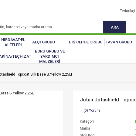
Tedarikçi 
ARA
HIRDAVAT-EL
ALÇI GRUBU
DIŞ CEPHE GRUBU
TAVAN GRUBU
ALETLERİ
BORU GRUBU VE
AKİNA/TEÇHİZAT
YARDIMCI
MALZELERİ
otashıeld Topcoat Sılk Base B.Yellow 2,25LT
Jotun Jotashıeld Topcoa
(0) Yorum
Kategori
Marka
Stok Kodu