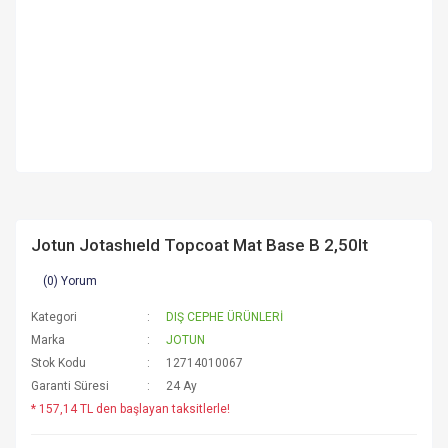
Jotun Jotashıeld Topcoat Mat Base B 2,50lt
(0) Yorum
Kategori
DIŞ CEPHE ÜRÜNLERİ
Marka
JOTUN
Stok Kodu
12714010067
Garanti Süresi
24 Ay
* 157,14 TL den başlayan taksitlerle!