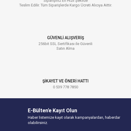
Siparişiniz En Hızlı Şekilde
Teslim Edilir. Tüm Siparişlerde Kargo Ücreti Alıcıya Aittir.
GÜVENLİ ALIŞVERİŞ
256bit SSL Sertifikası ile Güvenli
Satın Alma
ŞİKAYET VE ÖNERİ HATTI
0 539 778 7850
E-Bülten'e Kayıt Olun
Haber listemize kayıt olarak kampanyalardan, haberdar
olabilirsiniz.