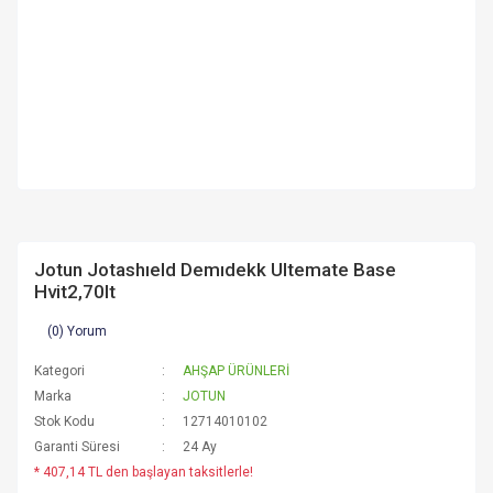
Jotun Jotashıeld Demıdekk Ultemate Base
Hvit2,70lt
(0) Yorum
Kategori
AHŞAP ÜRÜNLERİ
Marka
JOTUN
Stok Kodu
12714010102
Garanti Süresi
24 Ay
* 407,14 TL den başlayan taksitlerle!