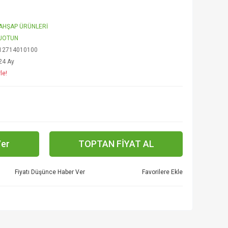
AHŞAP ÜRÜNLERİ
JOTUN
12714010100
24 Ay
le!
Ver
TOPTAN FİYAT AL
Fiyatı Düşünce Haber Ver