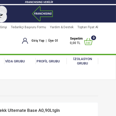
Girişi
Tedarikçi Başvuru Formu
Yardım & Destek
Toptan Fiyat Al
0
Sepetim
Giriş Yap
|
Üye Ol
0,00 TL
İZOLASYON
VİDA GRUBU
PROFİL GRUBU
GRUBU
ekk Ultemate Base A0,90Ltgln