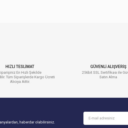
 konularda yetersiz gördüğünüz noktaları öneri formunu kullanarak tarafımıza ilet
Bu ürüne ilk yorumu siz yapın!
Yorum Yaz
HIZLI TESLİMAT
GÜVENLİ ALIŞVERİŞ
iparişiniz En Hızlı Şekilde
256bit SSL Sertifikası ile Gü
ilir. Tüm Siparişlerde Kargo Ücreti
Satın Alma
Alıcıya Aittir.
Gönder
nyalardan, haberdar olabilirsiniz.