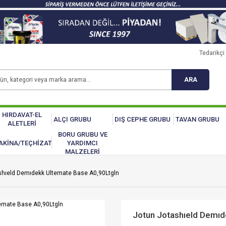
Tedarikçi 
ARA
HIRDAVAT-EL
ALÇI GRUBU
DIŞ CEPHE GRUBU
TAVAN GRUBU
ALETLERİ
BORU GRUBU VE
AKİNA/TEÇHİZAT
YARDIMCI
MALZELERİ
shıeld Demıdekk Ultemate Base A0,90Ltgln
Jotun Jotashıeld Demıd