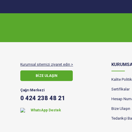
KURUMS
Kurumsal sitemizi ziyaret edin >
BİZE ULAŞIN
Kalite Polit
Sertifikalar
Çağrı Merkezi
0 424 238 48 21
Hesap Numa
Bize Ulaşın
WhatsApp Destek
Tedarikçi B