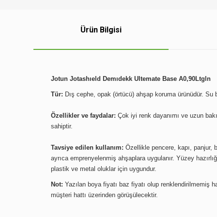
Ürün Bilgisi
Jotun Jotashıeld Demıdekk Ultemate Base A0,90Ltgln
Tür:
Dış cephe, opak (örtücü) ahşap koruma ürünüdür. Su bazl
Özellikler ve faydalar:
Çok iyi renk dayanımı ve uzun bakım
sahiptir.
Tavsiye edilen kullanım:
Özellikle pencere, kapı, panjur,
ayrıca emprenyelenmiş ahşaplara uygulanır. Yüzey hazırlığı 
plastik ve metal oluklar için uygundur.
Not:
Yazılan boya fiyatı baz fiyatı olup renklendirilmemiş hal
müşteri hattı üzerinden görüşülecektir.