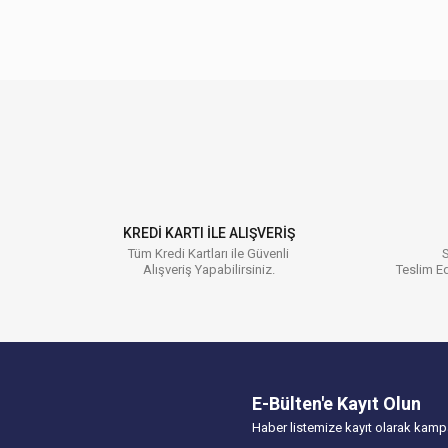
Bu ürünün fiyat bilgisi, resim, ürün açıklamalarında ve diğer
Görüş ve önerileriniz için teşekkür ederiz.
Ürün resmi kalitesiz, bozuk veya görüntülenemiyor.
Ürün açıklamasında eksik bilgiler bulunuyor.
Ürün bilgilerinde hatalar bulunuyor.
KREDİ KARTI İLE ALIŞVERİŞ
Ürün fiyatı diğer sitelerden daha pahalı.
Tüm Kredi Kartları ile Güvenli
S
Alışveriş Yapabilirsiniz.
Teslim Ed
Bu ürüne benzer farklı alternatifler olmalı.
E-Bülten'e Kayıt Olun
Haber listemize kayıt olarak kampa