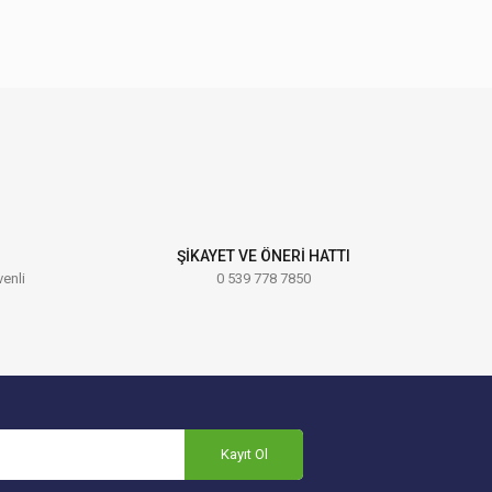
ebilirsiniz.
ŞİKAYET VE ÖNERİ HATTI
venli
0 539 778 7850
Kayıt Ol