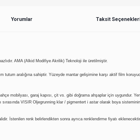
Yorumlar
Taksit Seçenekler
ıdır. AMA (Alkid Modifiye Akrilik) Teknoloji ile üretilmiştir.
 tutum aralığına sahiptir. Yüzeyde mantar gelişimine karşı aktif film koruyucu
 bahçe mobilyası, garaj kapısı, çit vs. gibi doğrama ahşaplar için uygundur. Y
sırasında VISIR Oljegrunning klar / pigmentert i astar olarak boya sisteminin 
idir. İstenilen renk belirlendikten sonra ayrıca renklendirme fiyatı eklenecektir