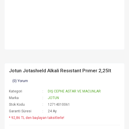
Jotun Jotashıeld Alkali Resıstant Prımer 2,25lt
(0) Yorum
Kategori
DIŞ CEPHE ASTAR VE MACUNLAR
Marka
JOTUN
Stok Kodu
12714010061
Garanti Süresi
24 Ay
* 92,86 TL den başlayan taksitlerle!