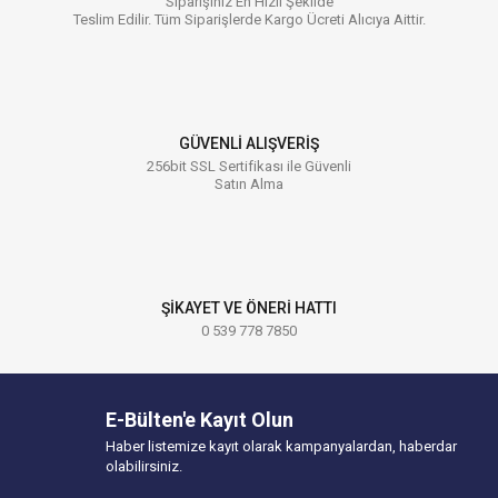
Siparişiniz En Hızlı Şekilde
Teslim Edilir. Tüm Siparişlerde Kargo Ücreti Alıcıya Aittir.
GÜVENLİ ALIŞVERİŞ
256bit SSL Sertifikası ile Güvenli
Satın Alma
ŞİKAYET VE ÖNERİ HATTI
0 539 778 7850
E-Bülten'e Kayıt Olun
Haber listemize kayıt olarak kampanyalardan, haberdar
olabilirsiniz.