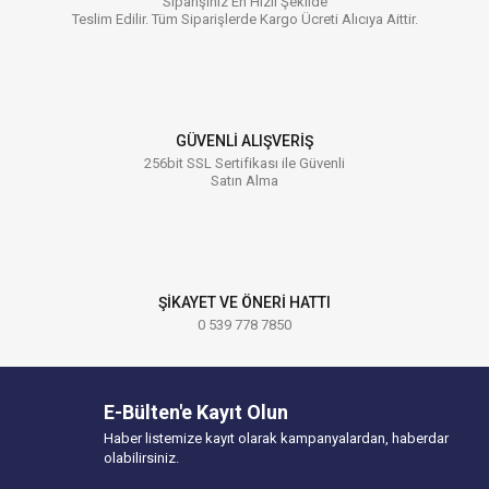
Siparişiniz En Hızlı Şekilde
Teslim Edilir. Tüm Siparişlerde Kargo Ücreti Alıcıya Aittir.
GÜVENLİ ALIŞVERİŞ
256bit SSL Sertifikası ile Güvenli
Satın Alma
ŞİKAYET VE ÖNERİ HATTI
0 539 778 7850
E-Bülten'e Kayıt Olun
Haber listemize kayıt olarak kampanyalardan, haberdar
olabilirsiniz.