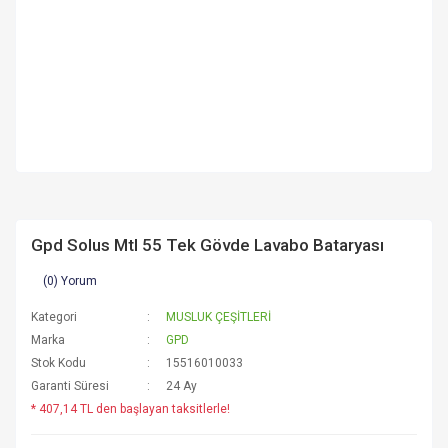
Gpd Solus Mtl 55 Tek Gövde Lavabo Bataryası
(0) Yorum
Kategori
MUSLUK ÇEŞİTLERİ
Marka
GPD
Stok Kodu
15516010033
Garanti Süresi
24 Ay
* 407,14 TL den başlayan taksitlerle!