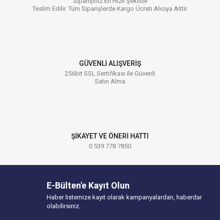
Siparişiniz En Hızlı Şekilde
Teslim Edilir. Tüm Siparişlerde Kargo Ücreti Alıcıya Aittir.
GÜVENLİ ALIŞVERİŞ
256bit SSL Sertifikası ile Güvenli
Satın Alma
ŞİKAYET VE ÖNERİ HATTI
0 539 778 7850
E-Bülten'e Kayıt Olun
Haber listemize kayıt olarak kampanyalardan, haberdar
olabilirsiniz.