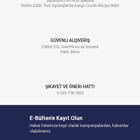
Siparişiniz En Hızlı Şekilde
Teslim Edilir. Tüm Siparişlerde Kargo Ücreti Alıcıya Aittir.
GÜVENLİ ALIŞVERİŞ
256bit SSL Sertifikası ile Güvenli
Satın Alma
ŞİKAYET VE ÖNERİ HATTI
0 539 778 7850
E-Bülten'e Kayıt Olun
Haber listemize kayıt olarak kampanyalardan, haberdar
olabilirsiniz.