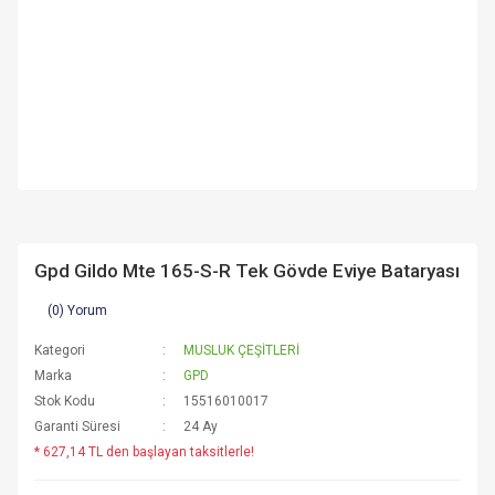
Gpd Gildo Mte 165-S-R Tek Gövde Eviye Bataryası
(0) Yorum
Kategori
MUSLUK ÇEŞİTLERİ
Marka
GPD
Stok Kodu
15516010017
Garanti Süresi
24 Ay
* 627,14 TL den başlayan taksitlerle!