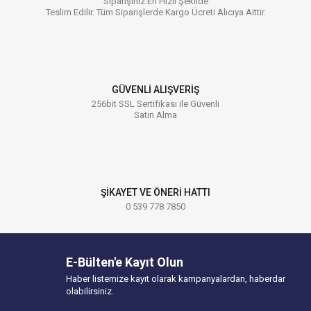
Siparişiniz En Hızlı Şekilde
Teslim Edilir. Tüm Siparişlerde Kargo Ücreti Alıcıya Aittir.
GÜVENLİ ALIŞVERİŞ
256bit SSL Sertifikası ile Güvenli
Satın Alma
ŞİKAYET VE ÖNERİ HATTI
0 539 778 7850
E-Bülten'e Kayıt Olun
Haber listemize kayıt olarak kampanyalardan, haberdar
olabilirsiniz.