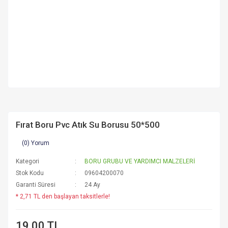
Fırat Boru Pvc Atık Su Borusu 50*500
(0) Yorum
Kategori
BORU GRUBU VE YARDIMCI MALZELERİ
Stok Kodu
09604200070
Garanti Süresi
24 Ay
* 2,71 TL den başlayan taksitlerle!
19,00 TL