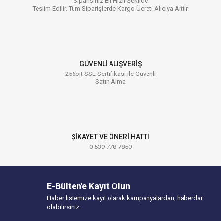
Siparişiniz En Hızlı Şekilde
Teslim Edilir. Tüm Siparişlerde Kargo Ücreti Alıcıya Aittir.
GÜVENLİ ALIŞVERİŞ
256bit SSL Sertifikası ile Güvenli
Satın Alma
ŞİKAYET VE ÖNERİ HATTI
0 539 778 7850
E-Bülten'e Kayıt Olun
Haber listemize kayıt olarak kampanyalardan, haberdar
olabilirsiniz.