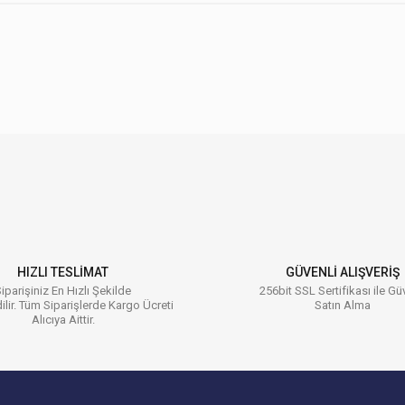
 konularda yetersiz gördüğünüz noktaları öneri formunu kullanarak tarafımıza ilet
Bu ürüne ilk yorumu siz yapın!
Yorum Yaz
HIZLI TESLİMAT
GÜVENLİ ALIŞVERİŞ
iparişiniz En Hızlı Şekilde
256bit SSL Sertifikası ile Gü
ilir. Tüm Siparişlerde Kargo Ücreti
Satın Alma
Alıcıya Aittir.