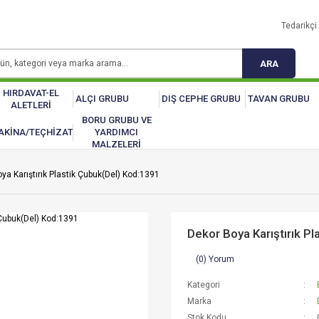
Tedarikçi 
ARA
HIRDAVAT-EL
ALÇI GRUBU
DIŞ CEPHE GRUBU
TAVAN GRUBU
ALETLERİ
BORU GRUBU VE
AKİNA/TEÇHİZAT
YARDIMCI
MALZELERİ
ya Karıştırık Plastik Çubuk(Del) Kod:1391
Dekor Boya Karıştırık P
(0) Yorum
Kategori
Marka
Stok Kodu