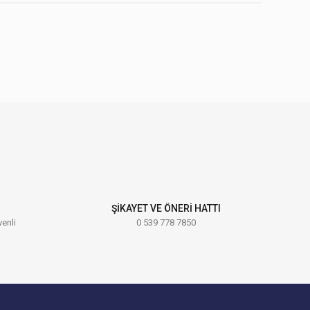
ebilirsiniz.
ŞİKAYET VE ÖNERİ HATTI
venli
0 539 778 7850