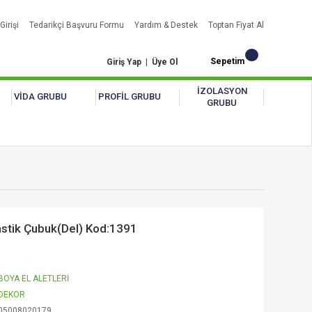
Girişi
Tedarikçi Başvuru Formu
Yardım & Destek
Toptan Fiyat Al
Sepetim
Giriş Yap
|
Üye Ol
İZOLASYON
VİDA GRUBU
PROFİL GRUBU
GRUBU
lastik Çubuk(Del) Kod:1391
BOYA EL ALETLERİ
DEKOR
05008020179