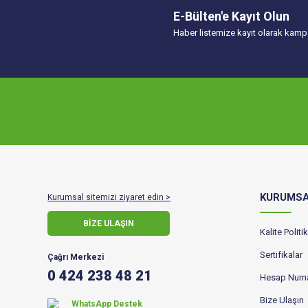
E-Bülten'e Kayıt Olun
Haber listemize kayıt olarak kampa
KURUMS
Kurumsal sitemizi ziyaret edin >
BİZE ULAŞIN
Kalite Polit
Sertifikalar
Çağrı Merkezi
0 424 238 48 21
Hesap Numa
Bize Ulaşın
WhatsApp Destek