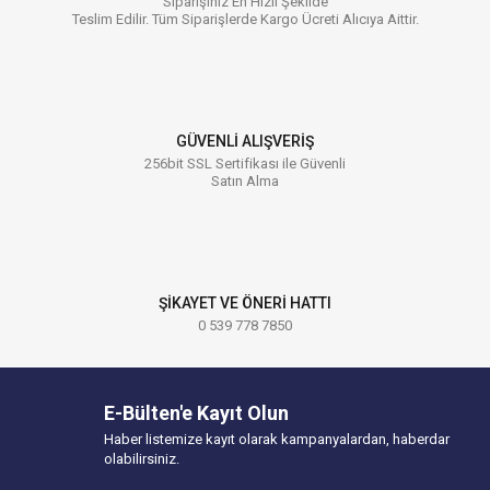
Siparişiniz En Hızlı Şekilde
Teslim Edilir. Tüm Siparişlerde Kargo Ücreti Alıcıya Aittir.
GÜVENLİ ALIŞVERİŞ
256bit SSL Sertifikası ile Güvenli
Satın Alma
ŞİKAYET VE ÖNERİ HATTI
0 539 778 7850
E-Bülten'e Kayıt Olun
Haber listemize kayıt olarak kampanyalardan, haberdar
olabilirsiniz.