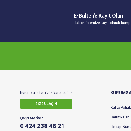
E-Bülten'e Kayıt Olun
Haber listemize kayıt olarak kampa
KURUMS
Kurumsal sitemizi ziyaret edin >
BİZE ULAŞIN
Kalite Polit
Sertifikalar
Çağrı Merkezi
0 424 238 48 21
Hesap Numa