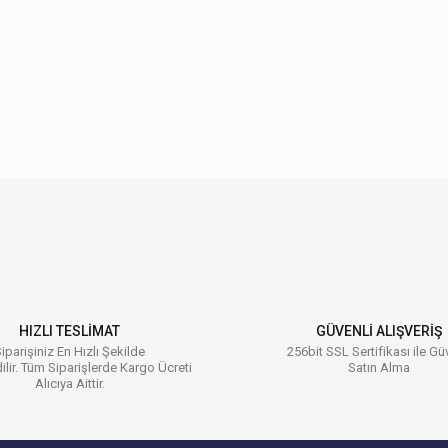
 konularda yetersiz gördüğünüz noktaları öneri formunu kullanarak tarafımıza ilet
Bu ürüne ilk yorumu siz yapın!
Yorum Yaz
HIZLI TESLİMAT
GÜVENLİ ALIŞVERİŞ
iparişiniz En Hızlı Şekilde
256bit SSL Sertifikası ile Gü
ilir. Tüm Siparişlerde Kargo Ücreti
Satın Alma
Alıcıya Aittir.