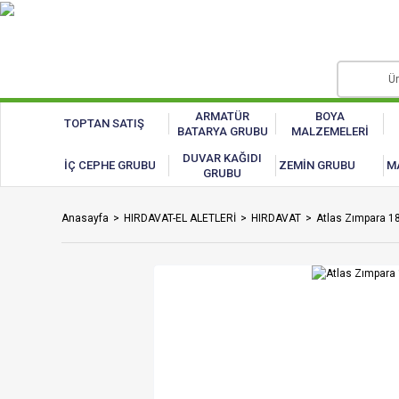
ARMATÜR
BOYA
TOPTAN SATIŞ
BATARYA GRUBU
MALZEMELERİ
DUVAR KAĞIDI
İÇ CEPHE GRUBU
ZEMİN GRUBU
M
GRUBU
Anasayfa
HIRDAVAT-EL ALETLERİ
HIRDAVAT
Atlas Zımpara 18