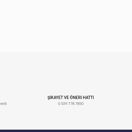
ebilirsiniz.
ŞİKAYET VE ÖNERİ HATTI
venli
0 539 778 7850