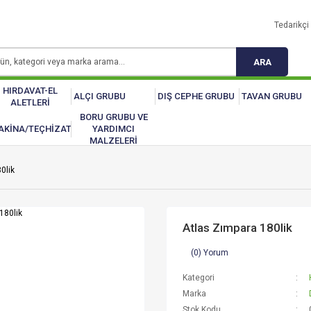
Tedarikçi 
ARA
HIRDAVAT-EL
ALÇI GRUBU
DIŞ CEPHE GRUBU
TAVAN GRUBU
ALETLERİ
BORU GRUBU VE
AKİNA/TEÇHİZAT
YARDIMCI
MALZELERİ
0lik
Atlas Zımpara 180lik
(0) Yorum
Kategori
Marka
Stok Kodu