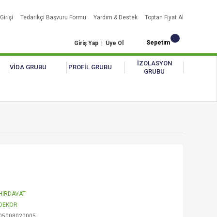
Girişi
Tedarikçi Başvuru Formu
Yardım & Destek
Toptan Fiyat Al
Sepetim
Giriş Yap
|
Üye Ol
İZOLASYON
VİDA GRUBU
PROFİL GRUBU
GRUBU
HIRDAVAT
DEKOR
05008020005