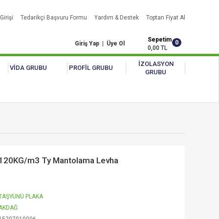
Girişi
Tedarikçi Başvuru Formu
Yardım & Destek
Toptan Fiyat Al
Sepetim
0
Giriş Yap
|
Üye Ol
0,00 TL
İZOLASYON
VİDA GRUBU
PROFİL GRUBU
GRUBU
 120KG/m3 Ty Mantolama Levha
TAŞYÜNÜ PLAKA
AKDAĞ