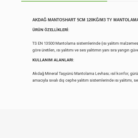
AKDAĞ MANTOSHART 5CM 120KĞ/M3 TY MANTOLAM
ÜRÜN ÖZELLİKLERİ:
TS EN 13500 Mantolama sistemlerinde (ısı yalıtım malzemesi, 
göre üretilen, ısı yalıtımı ve ses yalıtımın yanı sıra yangın 
KULLANIM ALANLARI:
Akdağ Mineral Taşyünü Mantolama Levhası; ısıl konfor, gürült
amacıyla sıvalı dış cephe yalıtım sistemlerinde ısı yalıtımı, s
Bu ürünün fiyat bilgisi, resim, ürün açıklamalarında ve diğer
Görüş ve önerileriniz için teşekkür ederiz.
Ürün resmi kalitesiz, bozuk veya görüntülenemiyor.