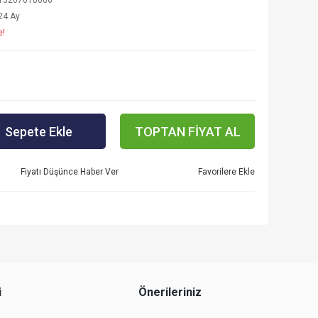
15207010006
24 Ay
e!
Sepete Ekle
TOPTAN FİYAT AL
Fiyatı Düşünce Haber Ver
i
Önerileriniz