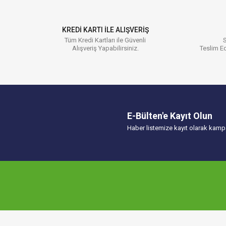
Ürün açıklamasında eksik bilgiler bulunuyor.
Ürün bilgilerinde hatalar bulunuyor.
KREDİ KARTI İLE ALIŞVERİŞ
Ürün fiyatı diğer sitelerden daha pahalı.
Tüm Kredi Kartları ile Güvenli
S
Alışveriş Yapabilirsiniz.
Teslim Ed
Bu ürüne benzer farklı alternatifler olmalı.
E-Bülten'e Kayıt Olun
Haber listemize kayıt olarak kampa