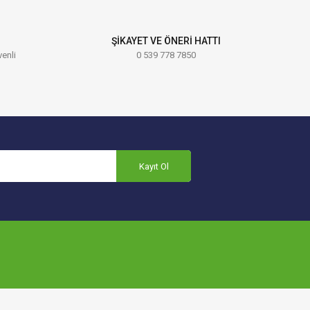
ŞİKAYET VE ÖNERİ HATTI
venli
0 539 778 7850
Kayıt Ol