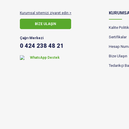
KURUMS
Kurumsal sitemizi ziyaret edin >
BİZE ULAŞIN
Kalite Polit
Sertifikalar
Çağrı Merkezi
0 424 238 48 21
Hesap Numa
Bize Ulaşın
WhatsApp Destek
Tedarikçi B