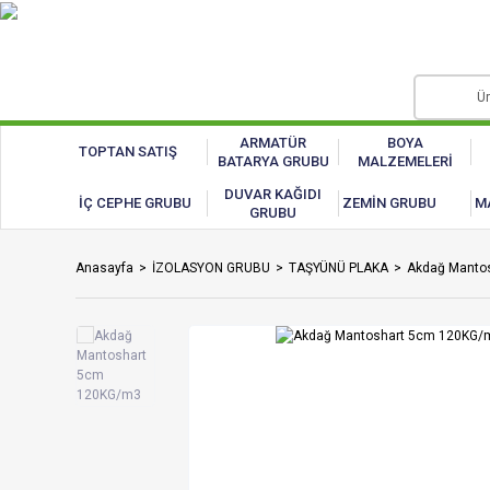
ARMATÜR
BOYA
TOPTAN SATIŞ
BATARYA GRUBU
MALZEMELERİ
DUVAR KAĞIDI
İÇ CEPHE GRUBU
ZEMİN GRUBU
M
GRUBU
Anasayfa
İZOLASYON GRUBU
TAŞYÜNÜ PLAKA
Akdağ Manto