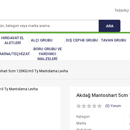
Tedarikçi 
ARA
HIRDAVAT-EL
ALÇI GRUBU
DIŞ CEPHE GRUBU
TAVAN GRUBU
ALETLERİ
BORU GRUBU VE
AKİNA/TEÇHİZAT
YARDIMCI
MALZELERİ
shart 5cm 120KG/m3 Ty Mantolama Levha
Akdağ Mantoshart 5cm
(0) Yorum
Kategori
Marka