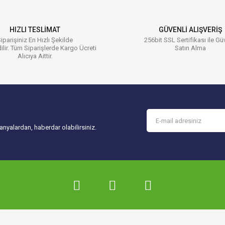
HIZLI TESLİMAT
GÜVENLİ ALIŞVERİŞ
iparişiniz En Hızlı Şekilde
256bit SSL Sertifikası ile Gü
ilir. Tüm Siparişlerde Kargo Ücreti
Satın Alma
Alıcıya Aittir.
Gönder
nyalardan, haberdar olabilirsiniz.