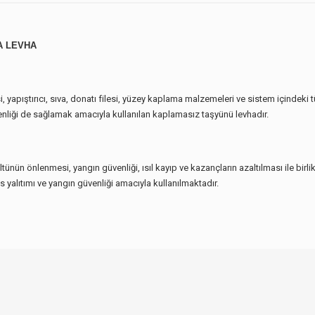
A LEVHA
yapıştırıcı, sıva, donatı filesi, yüzey kaplama malzemeleri ve sistem içindeki
güvenliği de sağlamak amacıyla kullanılan kaplamasız taşyünü levhadır.
ünün önlenmesi, yangın güvenliği, ısıl kayıp ve kazançların azaltılması ile birl
es yalıtımı ve yangın güvenliği amacıyla kullanılmaktadır.
 konularda yetersiz gördüğünüz noktaları öneri formunu kullanarak tarafımıza ilet
Bu ürüne ilk yorumu siz yapın!
Yorum Yaz